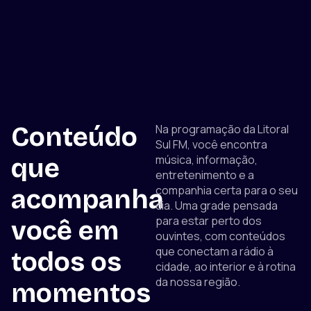
Conteúdo
Na programação da Litoral
Sul FM, você encontra
música, informação,
que
entretenimento e a
companhia certa para o seu
acompanha
dia. Uma grade pensada
para estar perto dos
você em
ouvintes, com conteúdos
que conectam a rádio à
todos os
cidade, ao interior e à rotina
da nossa região.
momentos